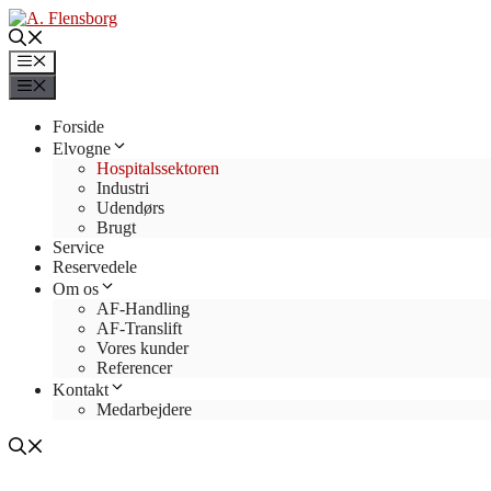
Hop
til
indhold
Menu
Menu
Forside
Elvogne
Hospitalssektoren
Industri
Udendørs
Brugt
Service
Reservedele
Om os
AF-Handling
AF-Translift
Vores kunder
Referencer
Kontakt
Medarbejdere