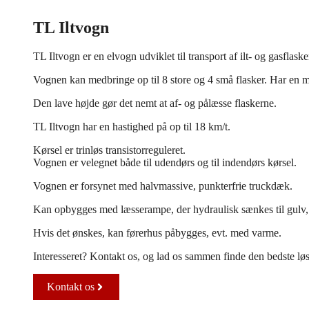
TL Iltvogn
TL Iltvogn er en elvogn udviklet til transport af ilt- og gasflaske
Vognen kan medbringe op til 8 store og 4 små flasker. Har en m
Den lave højde gør det nemt at af- og pålæsse flaskerne.
TL Iltvogn har en hastighed på op til 18 km/t.
Kørsel er trinløs transistorreguleret.
Vognen er velegnet både til udendørs og til indendørs kørsel.
Vognen er forsynet med halvmassive, punkterfrie truckdæk.
Kan opbygges med læsserampe, der hydraulisk sænkes til gulv,
Hvis det ønskes, kan førerhus påbygges, evt. med varme.
Interesseret? Kontakt os, og lad os sammen finde den bedste løsn
Kontakt os